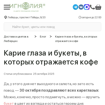
Люберцы, проспект Победы, 9/20
сегодня до 22:00
>
>
Доставка цветов в
Блог
Карие глаза и букеты, в которых
Люберцах
отражается кофе
Карие глаза и букеты, в
которых отражается кофе
Статья опубликована
25 октября 2025
Да, у этого дня нет выходного и салюта, но зато есть
повод —
30 октября поздравляют всех кареглазых
.
Можно, конечно, просто подмигнуть, а можно — вручить
букет
в цвет их взгляда и остаться героем дня.