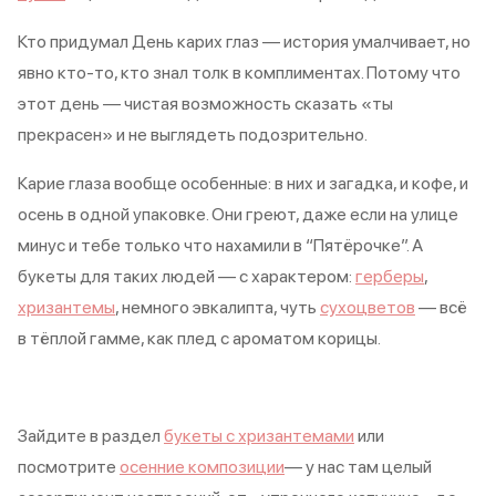
Кто придумал День карих глаз — история умалчивает, но
явно кто-то, кто знал толк в комплиментах. Потому что
этот день — чистая возможность сказать «ты
прекрасен» и не выглядеть подозрительно.
Карие глаза вообще особенные: в них и загадка, и кофе, и
осень в одной упаковке. Они греют, даже если на улице
минус и тебе только что нахамили в “Пятёрочке”. А
букеты для таких людей — с характером:
герберы
,
хризантемы
, немного эвкалипта, чуть
сухоцветов
— всё
в тёплой гамме, как плед с ароматом корицы.
Зайдите в раздел
букеты с хризантемами
или
посмотрите
осенние композиции
— у нас там целый