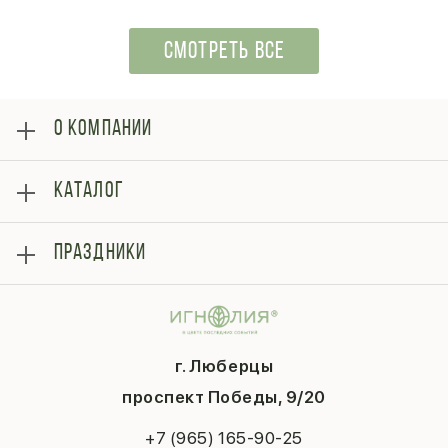
СМОТРЕТЬ ВСЕ
О КОМПАНИИ
О нас
КАТАЛОГ
Оплата
Отзывы
Розы
Блог
ПРАЗДНИКИ
Букеты
Гарантии
Композиции
Контакты
14 февраля
Подарки
Доставка
День матери
Шарики
Вопросы и ответы
1 сентября
Хиты продаж
Система скидок
г. Люберцы
День учителя
Букет невесты
Конфиденциальность
Новый год
проспект Победы, 9/20
Сухоцветы
Публичная оферта
Пасха
Повод
Наша публикация
+7 (965) 165-90-25
Последний звонок