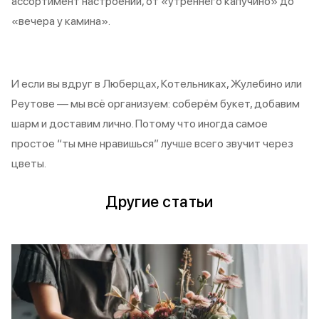
ассортимент настроений, от «утреннего капучино» до
«вечера у камина».
И если вы вдруг в Люберцах, Котельниках, Жулебино или
Реутове — мы всё организуем: соберём букет, добавим
шарм и доставим лично. Потому что иногда самое
простое “ты мне нравишься” лучше всего звучит через
цветы.
Другие статьи