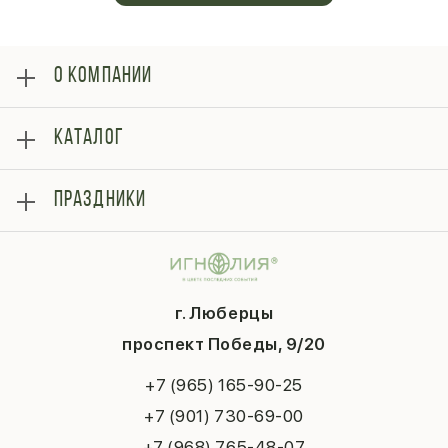
О КОМПАНИИ
О нас
КАТАЛОГ
Оплата
Отзывы
Розы
Блог
ПРАЗДНИКИ
Букеты
Гарантии
Композиции
Контакты
14 февраля
Подарки
Доставка
День матери
Шарики
Вопросы и ответы
1 сентября
Хиты продаж
Система скидок
г. Люберцы
День учителя
Букет невесты
Конфиденциальность
Новый год
проспект Победы, 9/20
Сухоцветы
Публичная оферта
Пасха
Повод
Наша публикация
+7 (965) 165-90-25
Последний звонок
Выпускной
+7 (901) 730-69-00
Татьянин день
+7 (968) 765-48-07