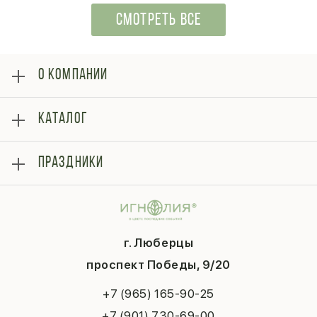
СМОТРЕТЬ ВСЕ
О КОМПАНИИ
О нас
КАТАЛОГ
Оплата
Отзывы
Розы
Блог
ПРАЗДНИКИ
Букеты
Гарантии
Композиции
Контакты
14 февраля
Подарки
Доставка
День матери
Шарики
Вопросы и ответы
1 сентября
Хиты продаж
Система скидок
г. Люберцы
День учителя
Букет невесты
Конфиденциальность
Новый год
проспект Победы, 9/20
Сухоцветы
Публичная оферта
Пасха
Повод
Наша публикация
+7 (965) 165-90-25
Последний звонок
Выпускной
+7 (901) 730-69-00