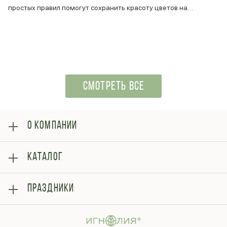
простых правил помогут сохранить красоту цветов на…
СМОТРЕТЬ ВСЕ
О КОМПАНИИ
О нас
КАТАЛОГ
Оплата
Отзывы
Розы
Блог
ПРАЗДНИКИ
Букеты
Гарантии
Композиции
Контакты
14 февраля
Подарки
Доставка
День матери
Шарики