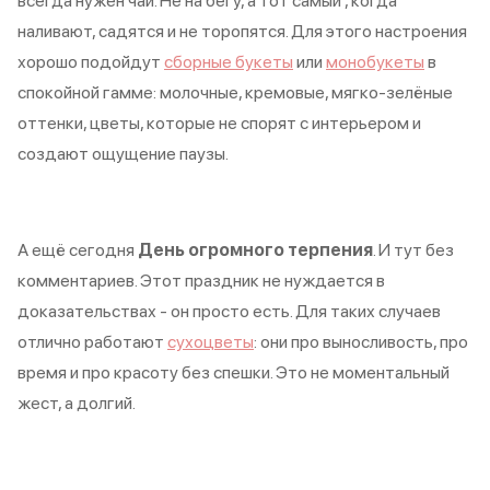
всегда нужен чай. Не на бегу, а тот самый , когда
наливают, садятся и не торопятся. Для этого настроения
хорошо подойдут
сборные букеты
или
монобукеты
в
спокойной гамме: молочные, кремовые, мягко-зелёные
оттенки, цветы, которые не спорят с интерьером и
создают ощущение паузы.
А ещё сегодня
День огромного терпения
. И тут без
комментариев. Этот праздник не нуждается в
доказательствах - он просто есть. Для таких случаев
отлично работают
сухоцветы
: они про выносливость, про
время и про красоту без спешки. Это не моментальный
жест, а долгий.