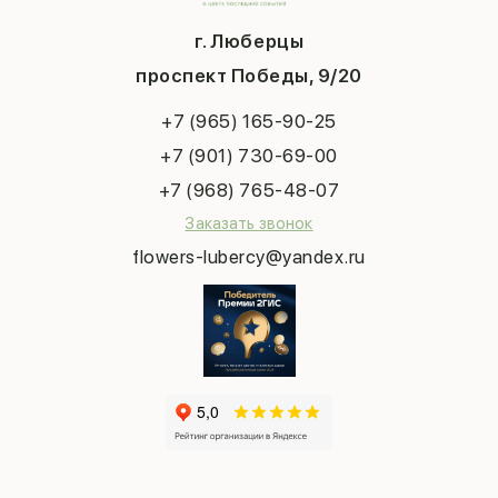
Вопросы и ответы
1 сентября
Хиты продаж
Система скидок
г. Люберцы
День учителя
Букет невесты
Конфиденциальность
Новый год
проспект Победы, 9/20
Сухоцветы
Публичная оферта
Пасха
Повод
Наша публикация
+7 (965) 165-90-25
Последний звонок
Выпускной
+7 (901) 730-69-00
Татьянин день
+7 (968) 765-48-07
Заказать звонок
flowers-lubercy@yandex.ru