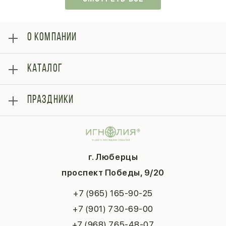
О КОМПАНИИ
О нас
КАТАЛОГ
Оплата
Отзывы
Розы
Блог
ПРАЗДНИКИ
Букеты
Гарантии
Композиции
Контакты
14 февраля
Подарки
Доставка
День матери
Шарики
Вопросы и ответы
1 сентября
Хиты продаж
Система скидок
г. Люберцы
День учителя
Букет невесты
Конфиденциальность
Новый год
проспект Победы, 9/20
Сухоцветы
Публичная оферта
Пасха
Повод
Наша публикация
+7 (965) 165-90-25
Последний звонок
Выпускной
+7 (901) 730-69-00
Татьянин день
+7 (968) 765-48-07