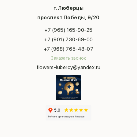
1 сентября
Хиты продаж
Система скидок
г. Люберцы
День учителя
Букет невесты
Конфиденциальность
Новый год
проспект Победы, 9/20
Сухоцветы
Публичная оферта
Пасха
Повод
Наша публикация
+7 (965) 165-90-25
Последний звонок
Выпускной
+7 (901) 730-69-00
Татьянин день
+7 (968) 765-48-07
Заказать звонок
flowers-lubercy@yandex.ru