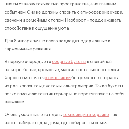
цветы становятся частью пространства, а не главным
событием. Они не должны спорить с атмосферой вечера,
свечами и семейным столом. Наоборот - поддерживать
спокойствие и ощущение уюта.
Для 6 января лучше всего подходят сдержанные и
гармоничные решения.
В первую очередь это
сборные букеты
в спокойной
палитре: белые, кремовые, мягкие пастельные оттенки.
Хорошо смотрятся
композиции
без резкого контраста -
из роз, хризантем, эустомы, альстромерии. Такие букеты
легко вписываются в интерьер и не перетягивают на себя
внимание.
Очень уместны в этот день
композиции в корзине
- их
часто выбирают для дома, где собирается семья.