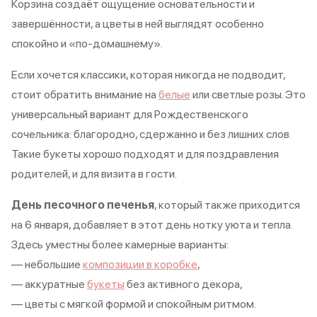
Корзина создаёт ощущение основательности и
завершённости, а цветы в ней выглядят особенно
спокойно и «по-домашнему».
Если хочется классики, которая никогда не подводит,
стоит обратить внимание на
белые
или светлые розы. Это
универсальный вариант для Рождественского
сочельника: благородно, сдержанно и без лишних слов.
Такие букеты хорошо подходят и для поздравления
родителей, и для визита в гости.
День песочного печенья
, который также приходится
на 6 января, добавляет в этот день нотку уюта и тепла.
Здесь уместны более камерные варианты:
— небольшие
композиции в коробке
,
— аккуратные
букеты
без активного декора,
— цветы с мягкой формой и спокойным ритмом.