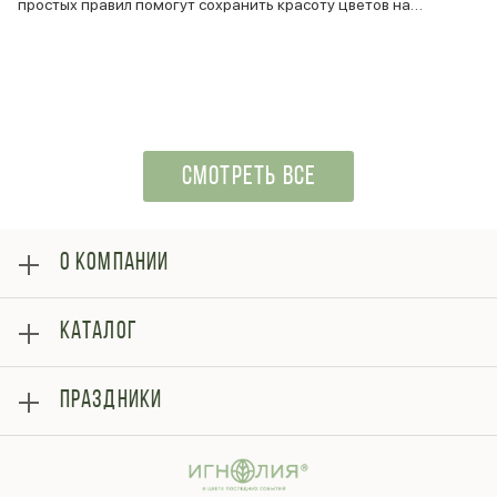
простых правил помогут сохранить красоту цветов на…
СМОТРЕТЬ ВСЕ
О КОМПАНИИ
О нас
КАТАЛОГ
Оплата
Отзывы
Розы
Блог
ПРАЗДНИКИ
Букеты
Гарантии
Композиции
Контакты
14 февраля
Подарки
Доставка
День матери
Шарики
Вопросы и ответы