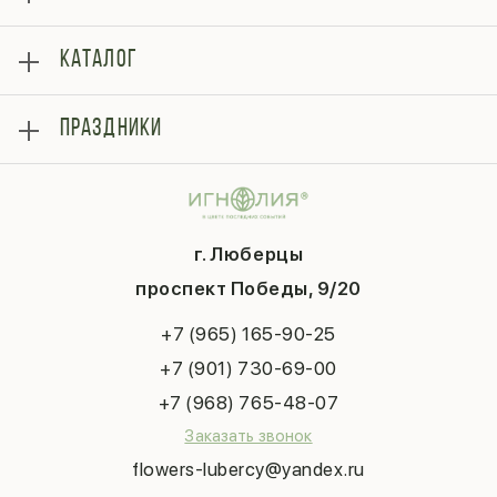
О нас
КАТАЛОГ
Оплата
Отзывы
Розы
Блог
ПРАЗДНИКИ
Букеты
Гарантии
Композиции
Контакты
14 февраля
Подарки
Доставка
День матери
Шарики
Вопросы и ответы
1 сентября
Хиты продаж
Система скидок
г. Люберцы
День учителя
Букет невесты
Конфиденциальность
Новый год
проспект Победы, 9/20
Сухоцветы
Публичная оферта
Пасха
Повод
Наша публикация
+7 (965) 165-90-25
Последний звонок
Выпускной
+7 (901) 730-69-00
Татьянин день
+7 (968) 765-48-07
Заказать звонок
flowers-lubercy@yandex.ru