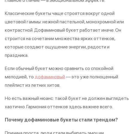
Главное отличие — в эмоциональном эффекте.
Классические букеты чаще строятся вокруг одной
цветовой гаммы: нежной пастельной, монохромной или
контрастной. Дофаминовый букет работает иначе. Он
строится на сочетании множества ярких оттенков,
которые создают ощущение энергии, радости и
праздника.
Если обычный букет можно сравнить со спокойной
мелодией, то
дофаминовый
— это уже полноценный
плейлист из летних хитов.
Но есть важный нюанс: такой букет не должен выглядеть
хаотично. Гармония оттенков здесь важнее всего.
Почему дофаминовые букеты стали трендом?
Причина проста: люди стали выбирать эмоции.