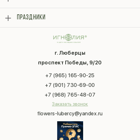
Отзывы
Розы
Блог
ПРАЗДНИКИ
Букеты
Гарантии
Композиции
Контакты
14 февраля
Подарки
Доставка
День матери
Шарики
Вопросы и ответы
1 сентября
Хиты продаж
Система скидок
г. Люберцы
День учителя
Букет невесты
Конфиденциальность
Новый год
проспект Победы, 9/20
Сухоцветы
Публичная оферта
Пасха
Повод
Наша публикация
+7 (965) 165-90-25
Последний звонок
Выпускной
+7 (901) 730-69-00
Татьянин день
+7 (968) 765-48-07
Заказать звонок
flowers-lubercy@yandex.ru