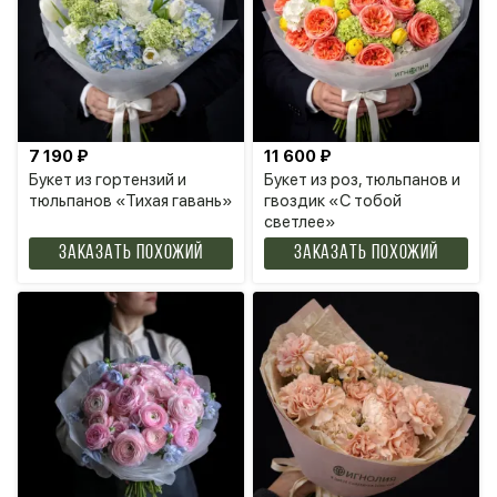
7 190 ₽
11 600 ₽
Букет из гортензий и
Букет из роз, тюльпанов и
тюльпанов «Тихая гавань»
гвоздик «С тобой
светлее»
Заказать похожий
Заказать похожий