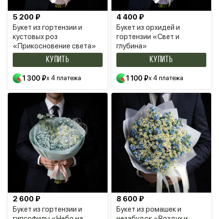
5 200 ₽
4 400 ₽
Букет из гортензии и
Букет из орхидей и
кустовых роз
гортензии «Свет и
«Прикосновение света»
глубина»
КУПИТЬ
КУПИТЬ
1 300 ₽
x 4 платежа
1 100 ₽
x 4 платежа
2 600 ₽
8 600 ₽
Букет из гортензии и
Букет из ромашек и
гипсофилы «Небо на
незабудок «Воздух и