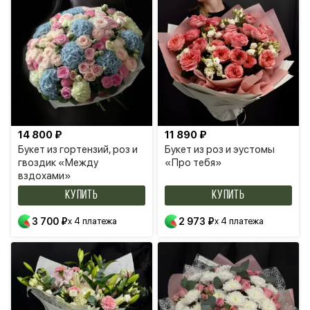
14 800 ₽
11 890 ₽
Букет из гортензий, роз и
Букет из роз и эустомы
гвоздик «Между
«Про тебя»
вздохами»
КУПИТЬ
КУПИТЬ
3 700 ₽
x 4 платежа
2 973 ₽
x 4 платежа