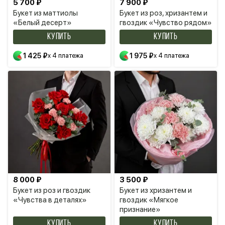
5 700 ₽
7 900 ₽
Букет из маттиолы
Букет из роз, хризантем и
«Белый десерт»
гвоздик «Чувство рядом»
КУПИТЬ
КУПИТЬ
1 425 ₽
x 4 платежа
1 975 ₽
x 4 платежа
8 000 ₽
3 500 ₽
Букет из роз и гвоздик
Букет из хризантем и
«Чувства в деталях»
гвоздик «Мягкое
признание»
КУПИТЬ
КУПИТЬ