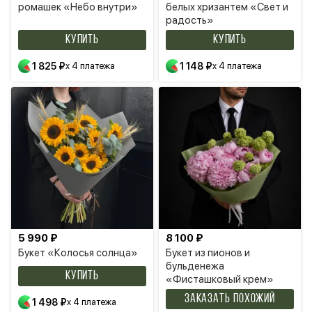
ромашек «Небо внутри»
белых хризантем «Свет и
радость»
КУПИТЬ
КУПИТЬ
1 825 ₽
x 4 платежа
1 148 ₽
x 4 платежа
5 990 ₽
8 100 ₽
Букет «Колосья солнца»
Букет из пионов и
бульденежа
КУПИТЬ
«Фисташковый крем»
Заказать похожий
1 498 ₽
x 4 платежа