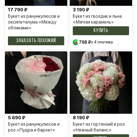
17 790 ₽
3 190 ₽
Букет из ранункулюсов и
Букет из гвоздик и льна
оксипеталума «Между
«Мягкая карамель»
облаками»
КУПИТЬ
Заказать похожий
798 ₽
x 4 платежа
5 690 ₽
8 190 ₽
Букет из ранункулюсов и
Букет из гортензий и роз
роз «Пудра и бархат»
«Нежный баланс»