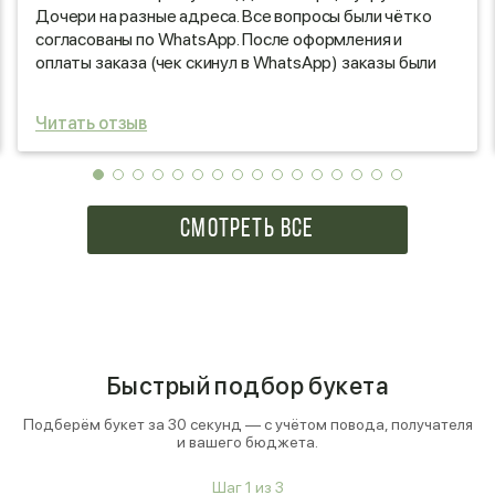
Дочери на разные адреса. Все вопросы были чётко
согласованы по WhatsApp. После оформления и
оплаты заказа (чек скинул в WhatsApp) заказы были
оперативно доставлены адресатам с
предоставлением обратной связи о факте доставки с
Читать отзыв
фотоотчетом. Букеты моим девочкам очень
понравились. Цветы оказались свежими. Букет,
указанный на сайте, полностью соответствовал
действительности. Хотел бы выразить
благодарность сотрудникам магазина Игнолия
СМОТРЕТЬ ВСЕ
(Люберцы, проспект Победы, 9/20) за честность и
профессиональный подход к своему делу!
Быстрый подбор букета
Подберём букет за 30 секунд — с учётом повода, получателя
и вашего бюджета.
Шаг
1
из
3