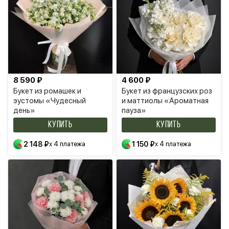
8 590 ₽
4 600 ₽
Букет из ромашек и
Букет из французских роз
эустомы «Чудесный
и маттиолы «Ароматная
день»
пауза»
КУПИТЬ
КУПИТЬ
2 148 ₽
x 4 платежа
1 150 ₽
x 4 платежа