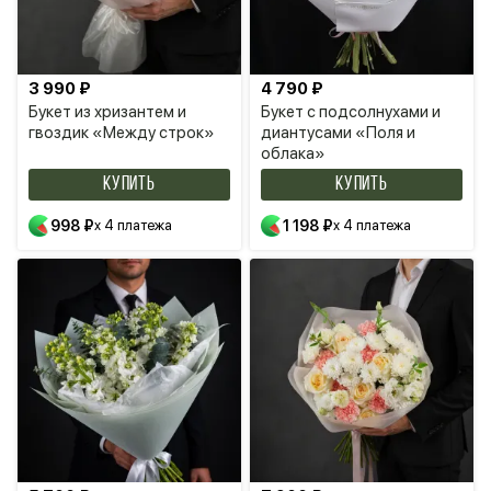
3 990 ₽
4 790 ₽
Букет из хризантем и
Букет с подсолнухами и
гвоздик «Между строк»
диантусами «Поля и
облака»
КУПИТЬ
КУПИТЬ
998 ₽
x 4 платежа
1 198 ₽
x 4 платежа