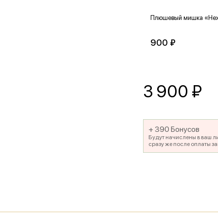
Плюшевый мишка «Не
900 ₽
3 900
₽
+ 390 Бонусов
Будут начислены в ваш л
сразу же после оплаты за