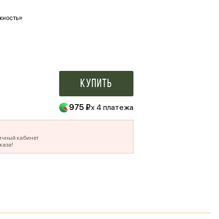
жность»
Ваше фото в букете
500 ₽
Купить
975 ₽
x 4 платежа
ичный кабинет
каза!