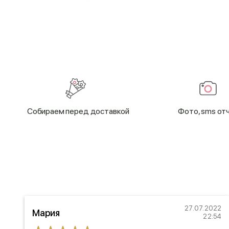
Cобираем перед доставкой
Фото, sms от
19
27.07.2022
Мария
53
22:54