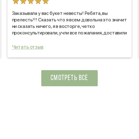
Заказывала у вас букет невесты! Ребята, вы
прелесть!!! Сказать что я всем довольна это значит
ни сказать ничего, я в восторге, четко
проконсультировали, учли все пожалания, доставили
в желаемое время, букет ооооочень красивый,
свежий, весь день радовал всех своей красотой!
Читать отзыв
Спасибо огромное за ваш труд !
СМОТРЕТЬ ВСЕ