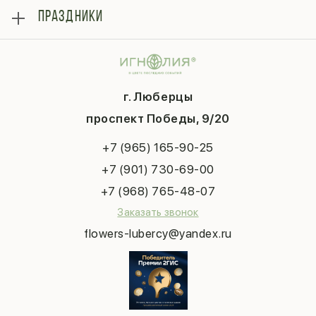
Розы
Блог
ПРАЗДНИКИ
Букеты
Гарантии
Композиции
Контакты
14 февраля
Подарки
Доставка
День матери
Шарики
Вопросы и ответы
1 сентября
Хиты продаж
Система скидок
г. Люберцы
День учителя
Букет невесты
Конфиденциальность
Новый год
проспект Победы, 9/20
Сухоцветы
Публичная оферта
Пасха
Повод
Наша публикация
+7 (965) 165-90-25
Последний звонок
Выпускной
+7 (901) 730-69-00
Татьянин день
+7 (968) 765-48-07
Заказать звонок
flowers-lubercy@yandex.ru