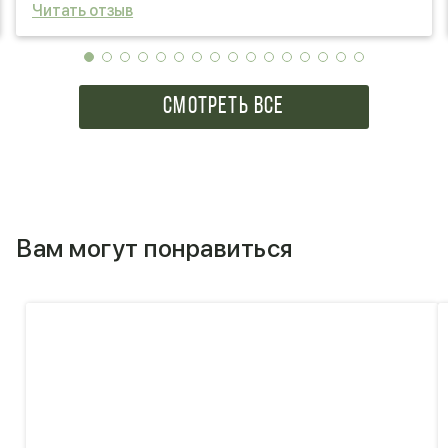
Читать отзыв
перезвонили, так как в наличии не было нужного цвета
и предложили на выбор варианты, все согласовали,
заменили и получилось просто супер!!! Спасибо
большое за оперативность, внимание и отношение к
тому, чем вы занимаетесь. Дарья и Денис вы
СМОТРЕТЬ ВСЕ
молодцы! Так держать! Успехов и процветания
вашему делу! Обязательно порекомендую вас!
Вам могут понравиться