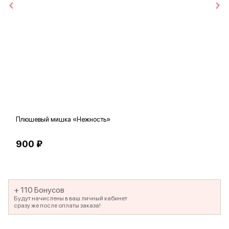
Плюшевый мишка «Нежность»
В
900 ₽
5
+ 110 Бонусов
Будут начислены в ваш личный кабинет
сразу же после оплаты заказа!