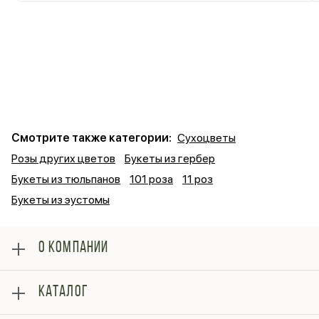
Смотрите также категории:
Сухоцветы
Розы других цветов
Букеты из гербер
Букеты из тюльпанов
101 роза
11 роз
Букеты из эустомы
О КОМПАНИИ
О нас
КАТАЛОГ
Оплата
Отзывы