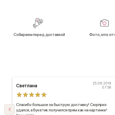
Cобираем перед доставкой
Фото, sms от
18
25.09.2018
Светлана
15
07:58
я
Спасибо большое за быструю доставку! Сюрприз
о
удался, а букетик получился прям как на картинке!