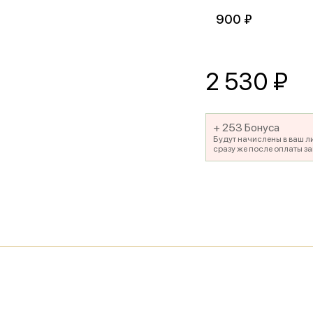
900 ₽
2 530
₽
+ 253 Бонуса
Будут начислены в ваш л
сразу же после оплаты за