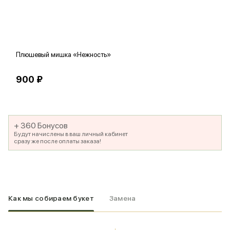
Плюшевый мишка «Нежность»
В
900 ₽
5
+ 360 Бонусов
Будут начислены в ваш личный кабинет
сразу же после оплаты заказа!
Как мы собираем букет
Замена