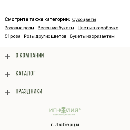
Смотрите также категории:
Сухоцветы
Розовые розы
Весенние букеты
Цветы в коробочке
51 роза
Розы других цветов
Букеты из хризантем
О КОМПАНИИ
О нас
КАТАЛОГ
Оплата
Отзывы
Розы
Блог
ПРАЗДНИКИ
Букеты
Гарантии
Композиции
Контакты
14 февраля
Подарки
Доставка
День матери
Шарики
Вопросы и ответы
1 сентября
Хиты продаж
Система скидок
г. Люберцы
День учителя
Букет невесты