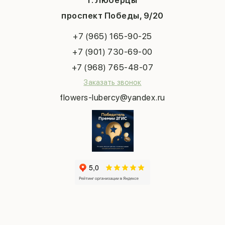
г. Люберцы
День учителя
Букет невесты
Конфиденциальность
Новый год
проспект Победы, 9/20
Сухоцветы
Публичная оферта
Пасха
Повод
Наша публикация
+7 (965) 165-90-25
Последний звонок
Выпускной
+7 (901) 730-69-00
Татьянин день
+7 (968) 765-48-07
Заказать звонок
flowers-lubercy@yandex.ru