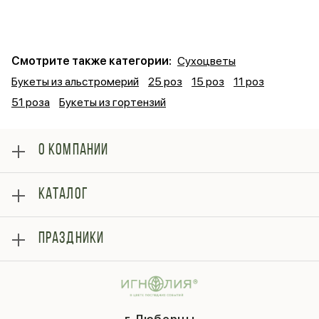
Смотрите также категории:
Сухоцветы
Букеты из альстромерий
25 роз
15 роз
11 роз
51 роза
Букеты из гортензий
О КОМПАНИИ
О нас
КАТАЛОГ
Оплата
Отзывы
Розы
Блог
ПРАЗДНИКИ
Букеты
Гарантии
Композиции
Контакты
14 февраля
Подарки
Доставка
День матери
Шарики
Вопросы и ответы
1 сентября
Хиты продаж
Система скидок