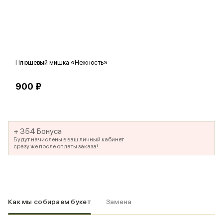
Плюшевый мишка «Нежность»
В
900 ₽
5
+ 354 Бонуса
Будут начислены в ваш личный кабинет
сразу же после оплаты заказа!
Как мы собираем букет
Замена