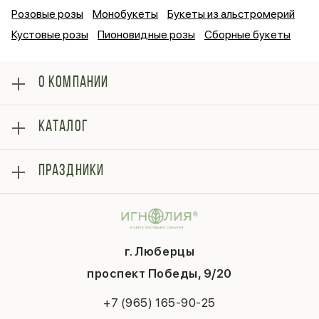
Розовые розы
Монобукеты
Букеты из альстромерий
Кустовые розы
Пионовидные розы
Сборные букеты
О КОМПАНИИ
О нас
КАТАЛОГ
Оплата
Отзывы
Розы
Блог
ПРАЗДНИКИ
Букеты
Гарантии
Композиции
Контакты
14 февраля
Подарки
Доставка
День матери
Шарики
Вопросы и ответы
1 сентября
Хиты продаж
Система скидок
г. Люберцы
День учителя
Букет невесты
Конфиденциальность
Новый год
проспект Победы, 9/20
Сухоцветы
Публичная оферта
Пасха
Повод
Наша публикация
+7 (965) 165-90-25
Последний звонок