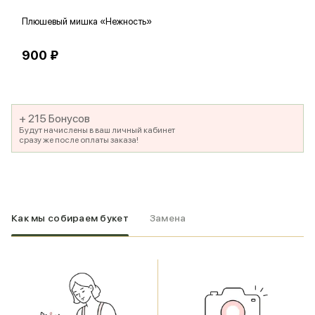
Плюшевый мишка «Нежность»
В
900 ₽
5
+ 215 Бонусов
Будут начислены в ваш личный кабинет
сразу же после оплаты заказа!
Как мы собираем букет
Замена