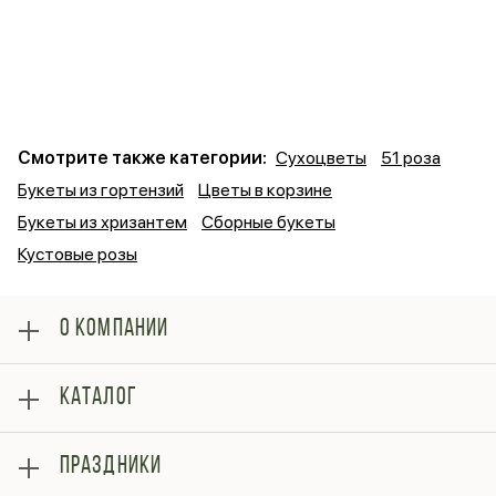
Смотрите также категории:
Сухоцветы
51 роза
Букеты из гортензий
Цветы в корзине
Букеты из хризантем
Сборные букеты
Кустовые розы
О КОМПАНИИ
О нас
КАТАЛОГ
Оплата
Отзывы
Розы
Блог
ПРАЗДНИКИ
Букеты
Гарантии