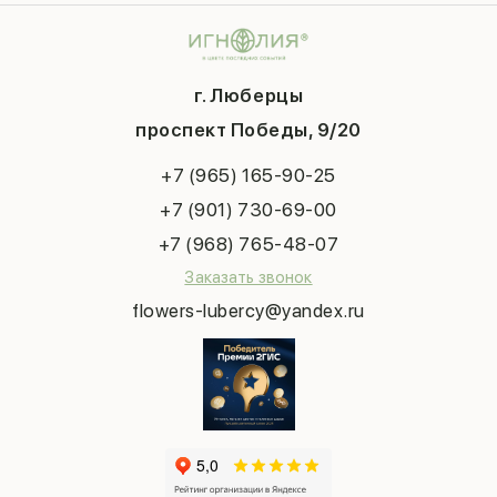
Композиции
Контакты
14 февраля
Подарки
Доставка
День матери
Шарики
Вопросы и ответы
1 сентября
Хиты продаж
Система скидок
г. Люберцы
День учителя
Букет невесты
Конфиденциальность
Новый год
проспект Победы, 9/20
Сухоцветы
Публичная оферта
Пасха
Повод
Наша публикация
+7 (965) 165-90-25
Последний звонок
Выпускной
+7 (901) 730-69-00
Татьянин день
+7 (968) 765-48-07
Заказать звонок
flowers-lubercy@yandex.ru