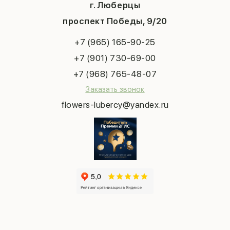
Система скидок
г. Люберцы
День учителя
Букет невесты
Конфиденциальность
Новый год
проспект Победы, 9/20
Сухоцветы
Публичная оферта
Пасха
Повод
Наша публикация
+7 (965) 165-90-25
Последний звонок
Выпускной
+7 (901) 730-69-00
Татьянин день
+7 (968) 765-48-07
Заказать звонок
flowers-lubercy@yandex.ru