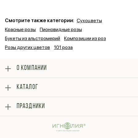
Смотрите также категории:
Сухоцветы
Красные розы
Пионовидные розы
Букеты из альстромерий
Композиции из роз
Розы других цветов
101 роза
О КОМПАНИИ
О нас
КАТАЛОГ
Оплата
Отзывы
Розы
Блог
ПРАЗДНИКИ
Букеты
Гарантии
Композиции
Контакты
14 февраля
Подарки
Доставка
День матери
Шарики
Вопросы и ответы
1 сентября
Хиты продаж