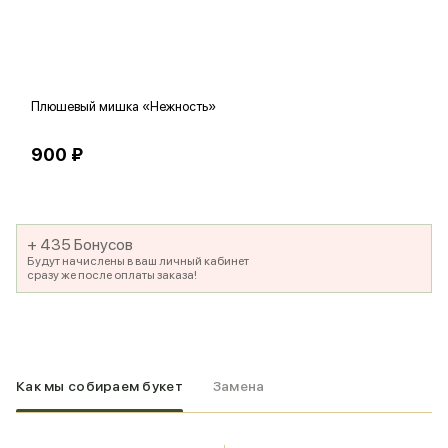
Плюшевый мишка «Нежность»
В
900 ₽
5
+ 435 Бонусов
Будут начислены в ваш личный кабинет
сразу же после оплаты заказа!
Как мы собираем букет
Замена