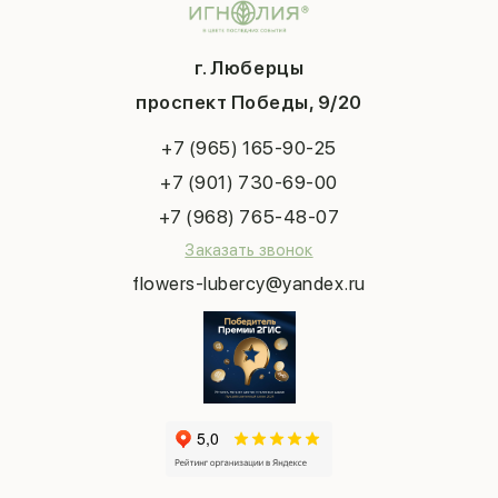
Доставка
День матери
Шарики
Вопросы и ответы
1 сентября
Хиты продаж
Система скидок
г. Люберцы
День учителя
Букет невесты
Конфиденциальность
Новый год
проспект Победы, 9/20
Сухоцветы
Публичная оферта
Пасха
Повод
Наша публикация
+7 (965) 165-90-25
Последний звонок
Выпускной
+7 (901) 730-69-00
Татьянин день
+7 (968) 765-48-07
Заказать звонок
flowers-lubercy@yandex.ru