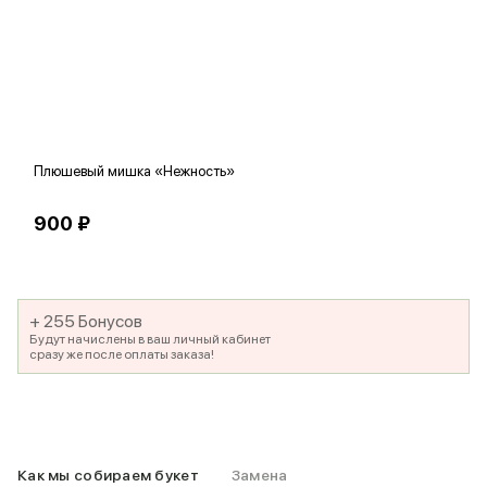
Плюшевый мишка «Нежность»
В
900 ₽
5
+ 255 Бонусов
Будут начислены в ваш личный кабинет
сразу же после оплаты заказа!
Как мы собираем букет
Замена