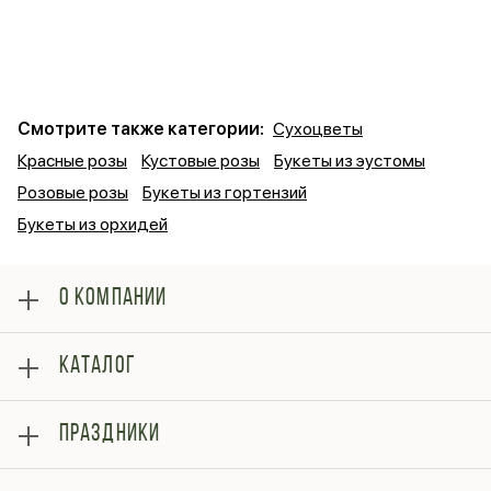
Смотрите также категории:
Сухоцветы
Красные розы
Кустовые розы
Букеты из эустомы
Розовые розы
Букеты из гортензий
Букеты из орхидей
О КОМПАНИИ
О нас
КАТАЛОГ
Оплата
Отзывы
Розы
Блог
ПРАЗДНИКИ
Букеты
Гарантии
Композиции
Контакты
14 февраля
Подарки