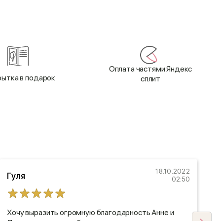
Оплата частями Яндекс
ытка в подарок
сплит
18.10.2022
Гуля
02:50
Хочу выразить огромную благодарность Анне и
С