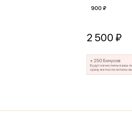
900 ₽
2 500
₽
+ 250 Бонусов
Будут начислены в ваш л
сразу же после оплаты за