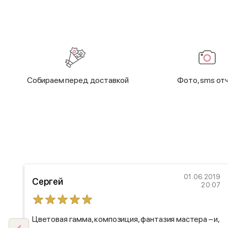
Cобираем перед доставкой
Фото, sms от
20
01.06.2019
Сергей
55
20:07
Цветовая гамма, композиция, фантазия мастера – и,