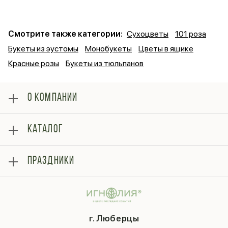
Смотрите также категории:
Сухоцветы
101 роза
Букеты из эустомы
Монобукеты
Цветы в ящике
Красные розы
Букеты из тюльпанов
О КОМПАНИИ
О нас
КАТАЛОГ
Оплата
Отзывы
Розы
Блог
ПРАЗДНИКИ
Букеты
Гарантии
Композиции
Контакты
14 февраля
Подарки
Доставка
День матери
Шарики
Вопросы и ответы
1 сентября
Хиты продаж
Система скидок
г. Люберцы
День учителя
Букет невесты