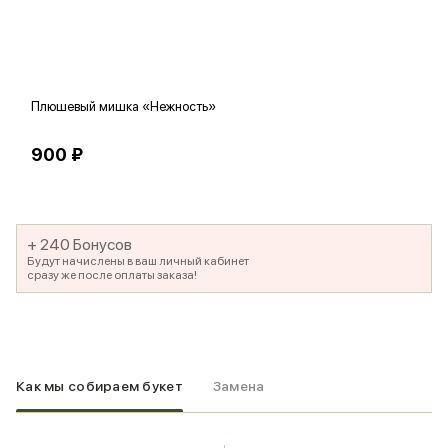
Плюшевый мишка «Нежность»
В
900 ₽
5
+ 240 Бонусов
Будут начислены в ваш личный кабинет
сразу же после оплаты заказа!
Как мы собираем букет
Замена