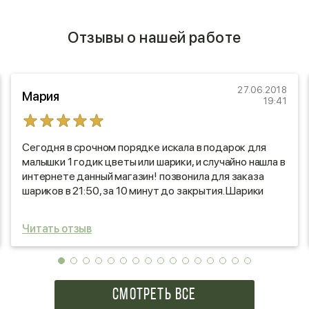
Отзывы о нашей работе
27.06.2018
Мария
19:41
Сегодня в срочном порядке искала в подарок для
малышки 1 годик цветы или шарики, и случайно нашла в
интернете данный магазин! позвонила для заказа
шариков в 21:50, за 10 минут до закрытия. Шарики
нужны в 8 утра! магазин открывается в 9. Жалко я не
спросила как зовут девушку, которая мне ответила на
Читать отзыв
телефонный звонок в столь позднее время!!!
СПАСИБО!!!!!!!!!!! человек задержался на работе,
сделал мой заказ и ждал после закрытие когда мы
прибежим забирать заказ!!!! по цене заказ не самый
дорогой, и в на последних минутах работы магазин
СМОТРЕТЬ ВСЕ
меня не кто не послал, не нагрубил, а ПРОСТО ВЗЯЛИ