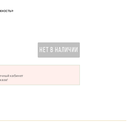
жность»
Ваше фото в букете
500 ₽
НЕТ В НАЛИЧИИ
ичный кабинет
каза!