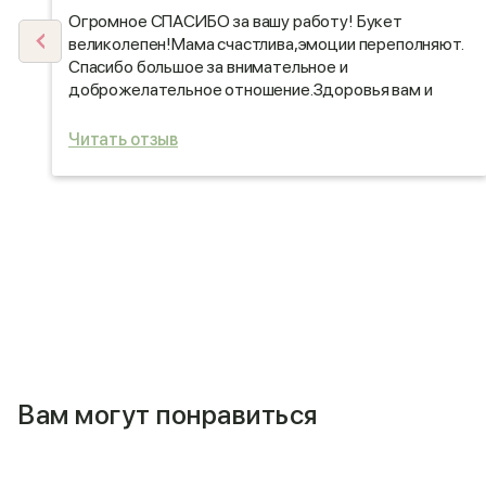
Огромное СПАСИБО за вашу работу! Букет
великолепен!Мама счастлива,эмоции переполняют.
Спасибо большое за внимательное и
н
доброжелательное отношение.Здоровья вам и
вашим близким, удачи и благополучия.Обязательно
обращусь к вам ещё!
Читать отзыв
Вам могут понравиться