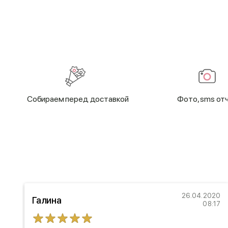
Cобираем перед доставкой
Фото, sms от
18
26.04.2020
Галина
14
08:17