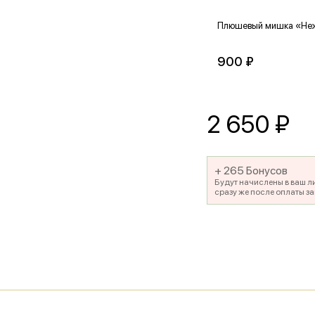
Плюшевый мишка «Не
900 ₽
2 650
₽
+ 265 Бонусов
Будут начислены в ваш л
сразу же после оплаты за