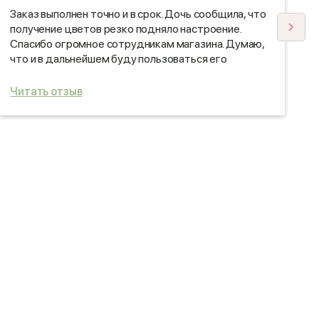
Заказ выполнен точно и в срок. Дочь сообщила, что
Х
получение цветов резко подняло настроение.
б
Спасибо огромное сотрудникам магазина. Думаю,
б
что и в дальнейшем буду пользоваться его
м
услугами.
н
О
Читать отзыв
Ч
С