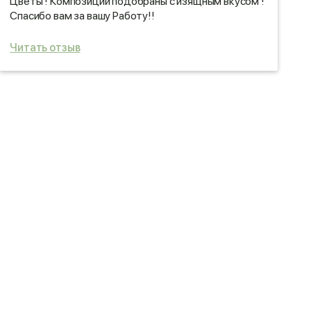
Цветы ! Композиции подобраны с изящным вкусом !
В
Спасибо вам за вашу Работу!!
п
Читать отзыв
Ч