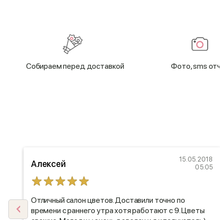
Cобираем перед доставкой
Фото, sms от
23
15.05.2018
Алексей
33
05:05
Отличный салон цветов. Доставили точно по
времени с раннего утра хотя работают с 9. Цветы