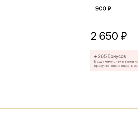
900 ₽
2 650
₽
+ 265 Бонусов
Будут начислены в ваш л
сразу же после оплаты за