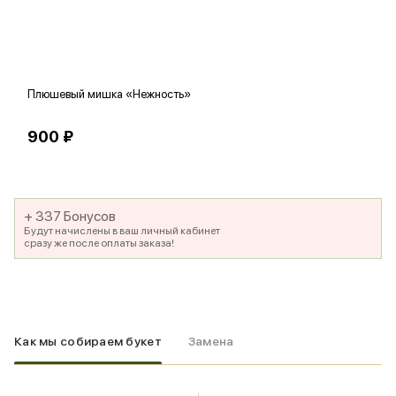
Плюшевый мишка «Нежность»
В
900 ₽
5
+ 337 Бонусов
Будут начислены в ваш личный кабинет
сразу же после оплаты заказа!
Как мы собираем букет
Замена