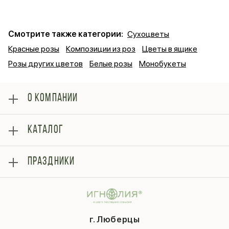
Смотрите также категории:
Сухоцветы
Красные розы
Композиции из роз
Цветы в ящике
Розы других цветов
Белые розы
Монобукеты
О КОМПАНИИ
О нас
КАТАЛОГ
Оплата
Отзывы
Розы
Блог
ПРАЗДНИКИ
Букеты
Гарантии
Композиции
Контакты
14 февраля
Подарки
Доставка
День матери
Шарики
Вопросы и ответы
1 сентября
Хиты продаж
Система скидок
г. Люберцы
День учителя
Букет невесты