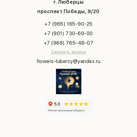
Система скидок
г. Люберцы
День учителя
Букет невесты
Конфиденциальность
Новый год
проспект Победы, 9/20
Сухоцветы
Публичная оферта
Пасха
Повод
Наша публикация
+7 (965) 165-90-25
Последний звонок
Выпускной
+7 (901) 730-69-00
Татьянин день
+7 (968) 765-48-07
Заказать звонок
flowers-lubercy@yandex.ru