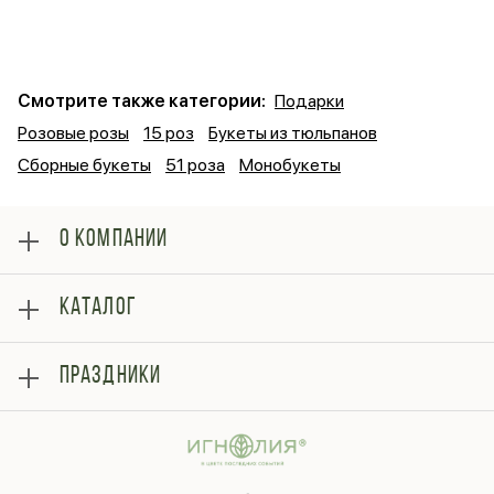
Смотрите также категории:
Подарки
Розовые розы
15 роз
Букеты из тюльпанов
Сборные букеты
51 роза
Монобукеты
О КОМПАНИИ
О нас
КАТАЛОГ
Оплата
Отзывы
Розы
Блог
ПРАЗДНИКИ
Букеты
Гарантии
Композиции
Контакты
14 февраля
Подарки
Доставка
День матери
Шарики
Вопросы и ответы
1 сентября
Хиты продаж