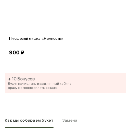
Плюшевый мишка «Нежность»
В
900 ₽
5
+ 10 Бонусов
Будут начислены в ваш личный кабинет
сразу же после оплаты заказа!
Как мы собираем букет
Замена