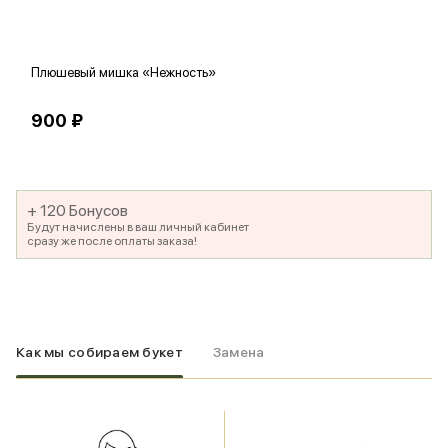
Плюшевый мишка «Нежность»
В
900 ₽
5
+ 120 Бонусов
Будут начислены в ваш личный кабинет
сразу же после оплаты заказа!
Как мы собираем букет
Замена