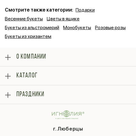
Смотрите также категории:
Подарки
Весенние букеты
Цветы в ящике
Букеты из альстромерий
Монобукеты
Розовые розы
Букеты из хризантем
О КОМПАНИИ
О нас
КАТАЛОГ
Оплата
Отзывы
Розы
Блог
ПРАЗДНИКИ
Букеты
Гарантии
Композиции
Контакты
14 февраля
Подарки
Доставка
День матери
Шарики
Вопросы и ответы
1 сентября
Хиты продаж
Система скидок
г. Люберцы
День учителя
Букет невесты
Конфиденциальность