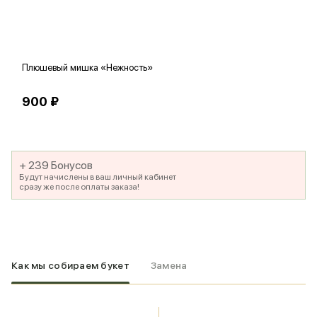
Плюшевый мишка «Нежность»
В
900 ₽
5
+ 239 Бонусов
Будут начислены в ваш личный кабинет
сразу же после оплаты заказа!
Как мы собираем букет
Замена