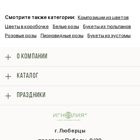
Смотрите также категории:
Композиции из цветов
Цветы в коробочке
Белые розы
Букеты из тюльпанов
Розовые розы
Пионовидные розы
Букеты из эустомы
О КОМПАНИИ
О нас
КАТАЛОГ
Оплата
Отзывы
Розы
Блог
ПРАЗДНИКИ
Букеты
Гарантии
Композиции
Контакты
14 февраля
Подарки
Доставка
День матери
Шарики
Вопросы и ответы
1 сентября
Хиты продаж
Система скидок
г. Люберцы
День учителя
Букет невесты
Конфиденциальность
Новый год