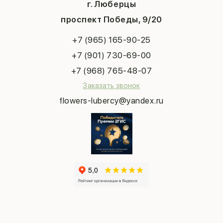
Система скидок
г. Люберцы
День учителя
Букет невесты
Конфиденциальность
Новый год
проспект Победы, 9/20
Сухоцветы
Публичная оферта
Пасха
Повод
Наша публикация
+7 (965) 165-90-25
Последний звонок
Выпускной
+7 (901) 730-69-00
Татьянин день
+7 (968) 765-48-07
Заказать звонок
flowers-lubercy@yandex.ru