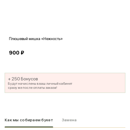
Плюшевый мишка «Нежность»
В
900 ₽
5
+ 250 Бонусов
Будут начислены в ваш личный кабинет
сразу же после оплаты заказа!
Как мы собираем букет
Замена