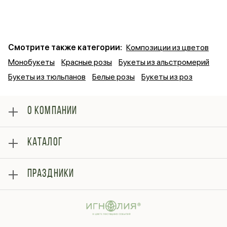
Смотрите также категории:
Композиции из цветов
Монобукеты
Красные розы
Букеты из альстромерий
Букеты из тюльпанов
Белые розы
Букеты из роз
О КОМПАНИИ
О нас
КАТАЛОГ
Оплата
Отзывы
Розы
Блог
ПРАЗДНИКИ
Букеты
Гарантии
Композиции
Контакты
14 февраля
Подарки
Доставка
День матери
Шарики
Вопросы и ответы
1 сентября
Хиты продаж