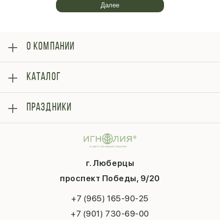
Далее
О КОМПАНИИ
О нас
КАТАЛОГ
Оплата
Отзывы
Розы
Блог
ПРАЗДНИКИ
Букеты
Гарантии
Композиции
Контакты
14 февраля
Подарки
Доставка
День матери
Шарики
Вопросы и ответы
1 сентября
Хиты продаж
Система скидок
г. Люберцы
День учителя
Букет невесты
Конфиденциальность
Новый год
проспект Победы, 9/20
Сухоцветы
Публичная оферта
Пасха
Повод
Наша публикация
+7 (965) 165-90-25
Последний звонок
Выпускной
+7 (901) 730-69-00