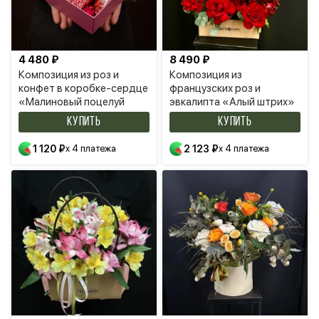
4 480 ₽
8 490 ₽
Композиция из роз и
Композиция из
конфет в коробке-сердце
французских роз и
«Малиновый поцелуй
эвкалипта «Алый штрих»
КУПИТЬ
КУПИТЬ
1 120 ₽
x 4 платежа
2 123 ₽
x 4 платежа