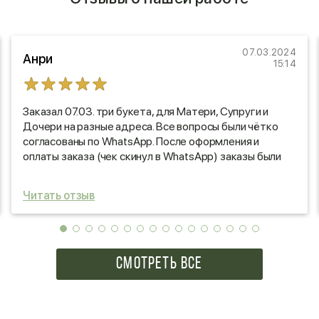
07.03.2024
Анри
15:14
Заказал 07.03. три букета, для Матери, Супруги и
Дочери на разные адреса. Все вопросы были чётко
согласованы по WhatsApp. После оформления и
оплаты заказа (чек скинул в WhatsApp) заказы были
оперативно доставлены адресатам с
предоставлением обратной связи о факте доставки с
Читать отзыв
фотоотчетом. Букеты моим девочкам очень
понравились. Цветы оказались свежими. Букет,
указанный на сайте, полностью соответствовал
действительности. Хотел бы выразить
благодарность сотрудникам магазина Игнолия
СМОТРЕТЬ ВСЕ
(Люберцы, проспект Победы, 9/20) за честность и
профессиональный подход к своему делу!