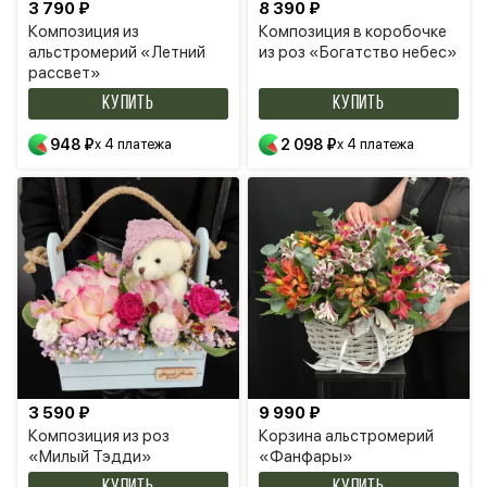
3 790 ₽
8 390 ₽
Композиция из
Композиция в коробочке
альстромерий «Летний
из роз «Богатство небес»
рассвет»
КУПИТЬ
КУПИТЬ
948 ₽
x 4 платежа
2 098 ₽
x 4 платежа
3 590 ₽
9 990 ₽
Композиция из роз
Корзина альстромерий
«Милый Тэдди»
«Фанфары»