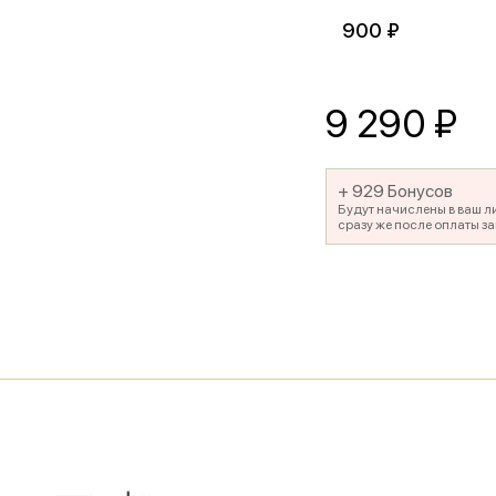
900 ₽
9 290
₽
+ 929 Бонусов
Будут начислены в ваш л
сразу же после оплаты за