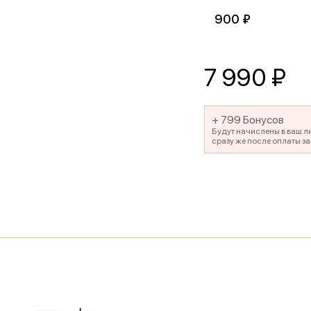
900 ₽
7 990
₽
+ 799 Бонусов
Будут начислены в ваш л
сразу же после оплаты за