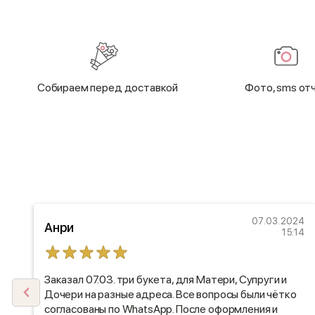
Cобираем перед доставкой
Фото, sms от
21
07.03.2024
Анри
45
15:14
е
Заказал 07.03. три букета, для Матери, Супруги и
Дочери на разные адреса. Все вопросы были чётко
согласованы по WhatsApp. После оформления и