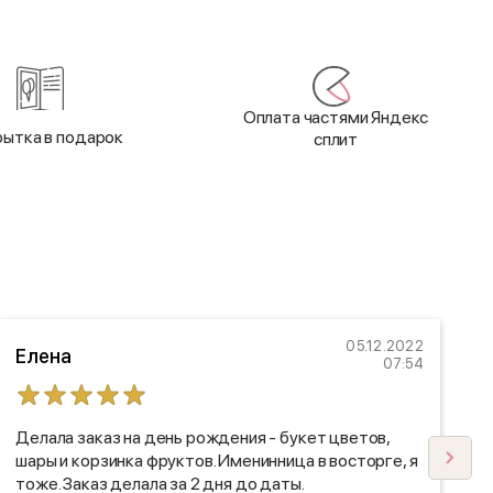
Оплата частями Яндекс
ытка в подарок
сплит
05.12.2022
Елена
07:54
Делала заказ на день рождения - букет цветов,
"
шары и корзинка фруктов. Именинница в восторге, я
в
тоже. Заказ делала за 2 дня до даты.
В