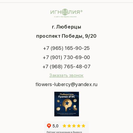
Композиции
Контакты
14 февраля
Подарки
Доставка
День матери
Шарики
Вопросы и ответы
1 сентября
Хиты продаж
Система скидок
г. Люберцы
День учителя
Букет невесты
Конфиденциальность
Новый год
проспект Победы, 9/20
Сухоцветы
Публичная оферта
Пасха
Повод
Наша публикация
+7 (965) 165-90-25
Последний звонок
Выпускной
+7 (901) 730-69-00
Татьянин день
+7 (968) 765-48-07
Заказать звонок
flowers-lubercy@yandex.ru