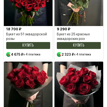
18 700 ₽
9 290 ₽
Букет из 51 эквадорской
Букет из 25 красных
розы
эквадорских роз
КУПИТЬ
КУПИТЬ
4 675 ₽
x 4 платежа
2 323 ₽
x 4 платежа