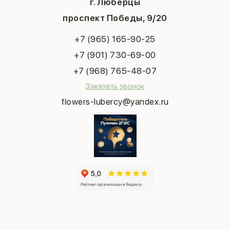
Система скидок
г. Люберцы
День учителя
Букет невесты
Конфиденциальность
Новый год
проспект Победы, 9/20
Сухоцветы
Публичная оферта
Пасха
Повод
Наша публикация
+7 (965) 165-90-25
Последний звонок
Выпускной
+7 (901) 730-69-00
Татьянин день
+7 (968) 765-48-07
Заказать звонок
flowers-lubercy@yandex.ru