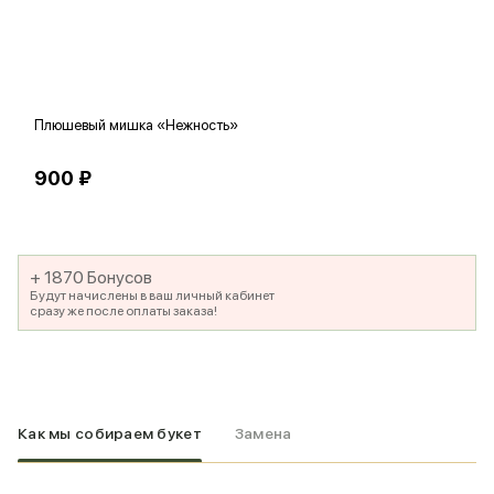
Плюшевый мишка «Нежность»
В
900 ₽
5
+ 1870 Бонусов
Будут начислены в ваш личный кабинет
сразу же после оплаты заказа!
Как мы собираем букет
Замена