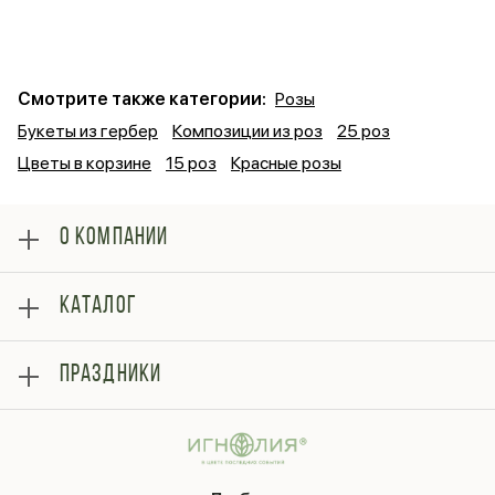
Смотрите также категории:
Розы
Букеты из гербер
Композиции из роз
25 роз
Цветы в корзине
15 роз
Красные розы
О КОМПАНИИ
О нас
КАТАЛОГ
Оплата
Отзывы
Розы
Блог
ПРАЗДНИКИ
Букеты
Гарантии
Композиции
Контакты
14 февраля
Подарки
Доставка
День матери
Шарики
Вопросы и ответы
1 сентября
Хиты продаж