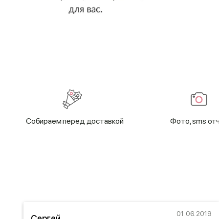
Cобираем перед доставкой
Фото, sms от
18
01.06.2019
Сергей