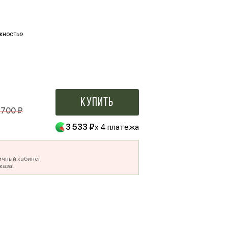
жность»
Ваше фото в букете
500 ₽
Купить
 700 ₽
3 533 ₽
x 4 платежа
ичный кабинет
каза!