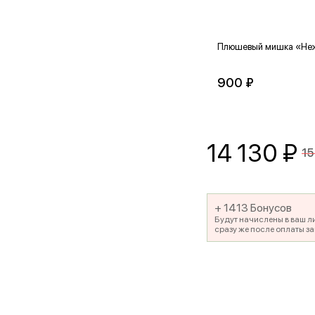
Плюшевый мишка «Не
900 ₽
14 130
₽
15
+ 1413 Бонусов
Будут начислены в ваш л
сразу же после оплаты за