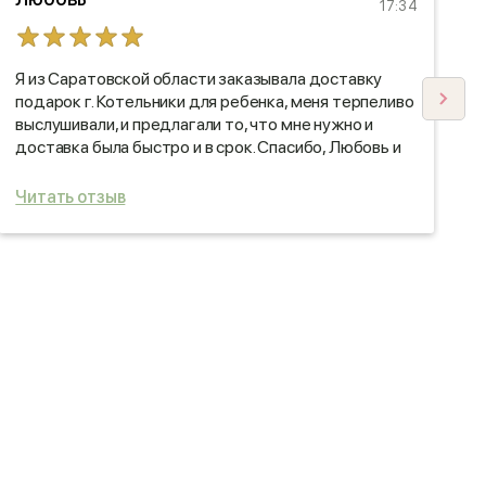
17:34
Я из Саратовской области заказывала доставку
С
подарок г. Котельники для ребенка, меня терпеливо
выслушивали, и предлагали то, что мне нужно и
доставка была быстро и в срок. Спасибо, Любовь и
Анна , так держать!
Читать отзыв
Ч