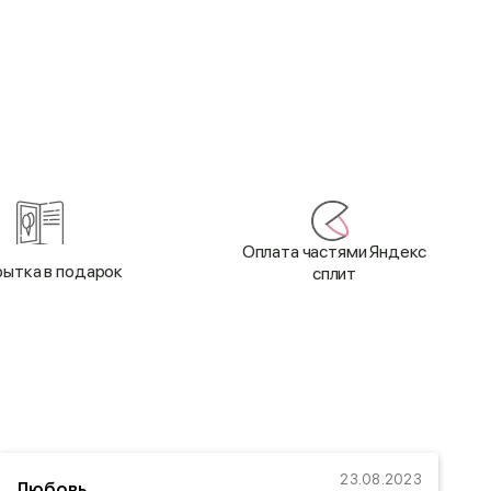
Оплата частями Яндекс
ытка в подарок
сплит
23.08.2023
Любовь
Н