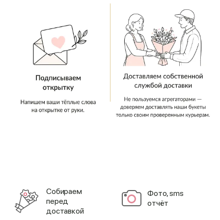
Cобираем
Фото, sms
перед
отчёт
доставкой