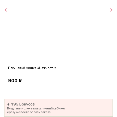
Плюшевый мишка «Нежность»
В
900 ₽
5
+ 499 Бонусов
Будут начислены в ваш личный кабинет
сразу же после оплаты заказа!