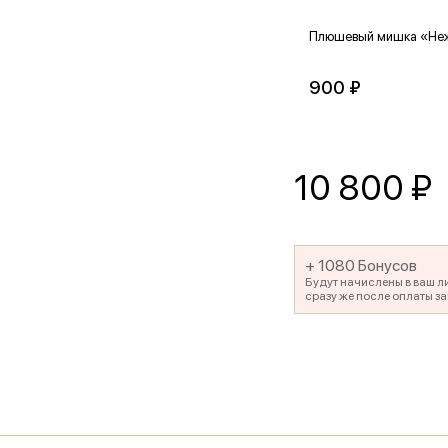
Плюшевый мишка «Не
900 ₽
10 800
₽
+ 1080 Бонусов
Будут начислены в ваш л
сразу же после оплаты за