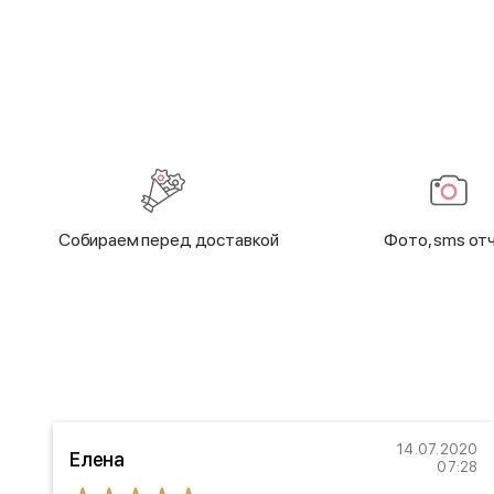
Cобираем перед доставкой
Фото, sms от
21
14.07.2020
Елена
54
07:28