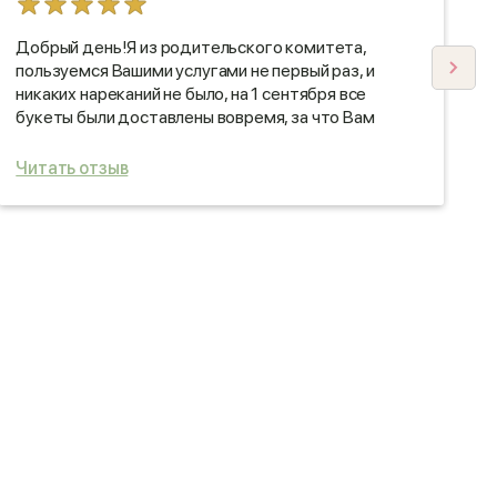
Добрый день!Я из родительского комитета,
С
пользуемся Вашими услугами не первый раз, и
п
никаких нареканий не было, на 1 сентября все
б
букеты были доставлены вовремя, за что Вам
с
огромное спасибо! Все учителя остались
довольны!)
Читать отзыв
Ч
Удачи Вам и процветания! Так держать!)