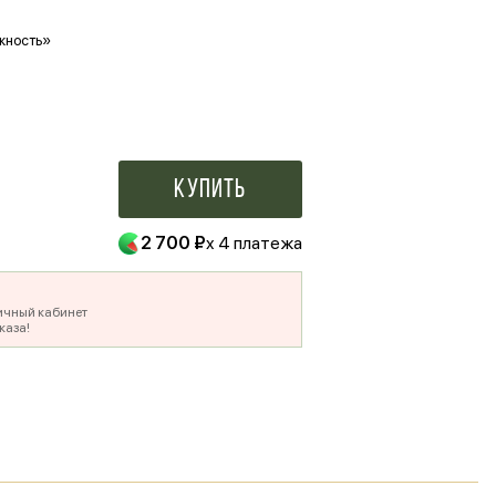
жность»
Ваше фото в букете
500 ₽
Купить
2 700 ₽
x 4 платежа
ичный кабинет
каза!