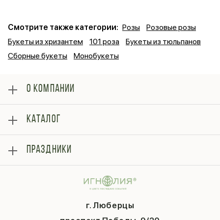
Смотрите также категории:
Розы
Розовые розы
Букеты из хризантем
101 роза
Букеты из тюльпанов
Сборные букеты
Монобукеты
О КОМПАНИИ
О нас
КАТАЛОГ
Оплата
Отзывы
Розы
Блог
ПРАЗДНИКИ
Букеты
Гарантии
Композиции
Контакты
14 февраля
Подарки
Доставка
День матери
Шарики
Вопросы и ответы
1 сентября
Хиты продаж
Система скидок
г. Люберцы
День учителя
Букет невесты
Конфиденциальность
Новый год