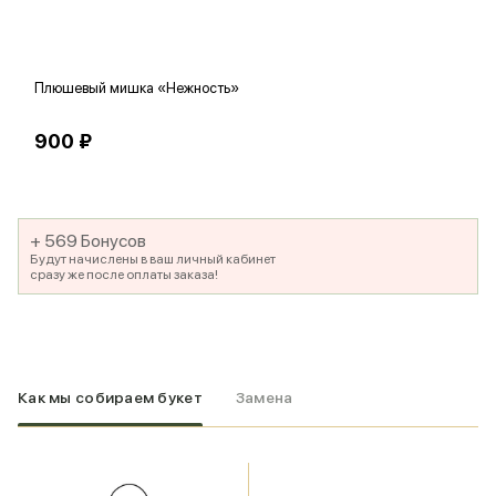
Плюшевый мишка «Нежность»
В
900 ₽
5
+ 569 Бонусов
Будут начислены в ваш личный кабинет
сразу же после оплаты заказа!
Как мы собираем букет
Замена