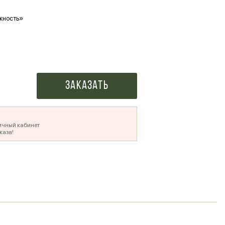
жность»
Ваше фото в букете
500 ₽
Заказать
ичный кабинет
каза!