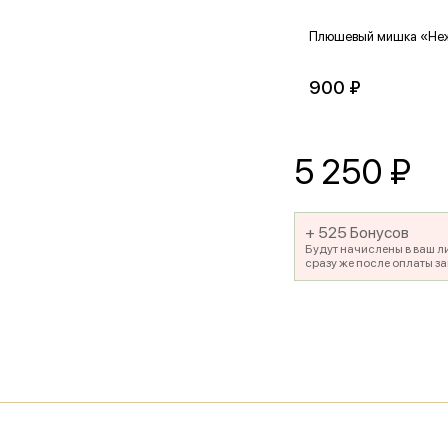
Плюшевый мишка «Не
900 ₽
5 250
₽
+ 525 Бонусов
Будут начислены в ваш л
сразу же после оплаты за