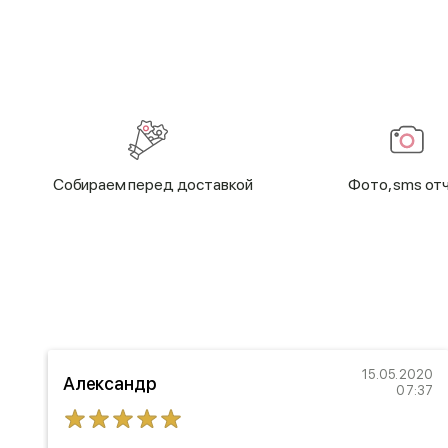
Cобираем перед доставкой
Фото, sms от
22
15.05.2020
Александр
57
07:37