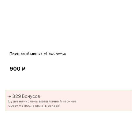
Плюшевый мишка «Нежность»
В
900 ₽
5
+ 329 Бонусов
Будут начислены в ваш личный кабинет
сразу же после оплаты заказа!