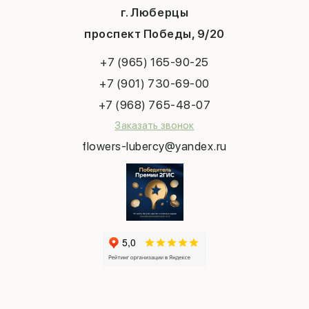
Хиты продаж
Система скидок
г. Люберцы
День учителя
Букет невесты
Конфиденциальность
Новый год
проспект Победы, 9/20
Сухоцветы
Публичная оферта
Пасха
Повод
Наша публикация
+7 (965) 165-90-25
Последний звонок
Выпускной
+7 (901) 730-69-00
Татьянин день
+7 (968) 765-48-07
Заказать звонок
flowers-lubercy@yandex.ru