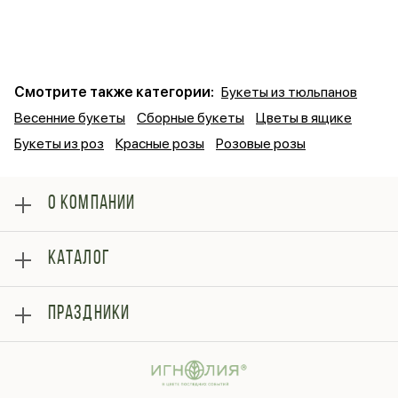
Смотрите также категории:
Букеты из тюльпанов
Весенние букеты
Сборные букеты
Цветы в ящике
Букеты из роз
Красные розы
Розовые розы
О КОМПАНИИ
О нас
КАТАЛОГ
Оплата
Отзывы
Розы
Блог
ПРАЗДНИКИ
Букеты
Гарантии
Композиции
Контакты
14 февраля
Подарки
Доставка
День матери
Шарики
Вопросы и ответы
1 сентября