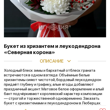
Букет из хризантем и леукодендрона
«Северная корона»
ОПИСАНИЕ
Холодный блеск зимы и бархатный отблеск граната
встречаются в одном взгляде. Объёмные белые
хризантемы сияют чистотой, бордовый леукодендрон
придаёт глубину и графику, алые ягоды добавляют
праздничный акцент. Матовое белое оформление и алый
бант подчёркивают королевский характер композиции
— строгой и торжественной одновременно. Заказать
букет с хризантемами и леукодендроном в Люберцах.