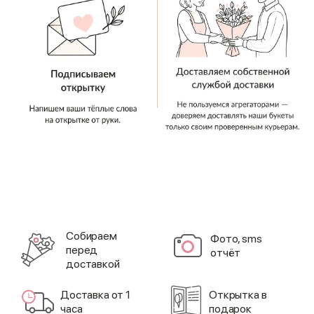
Cобираем
Фото, sms
перед
отчёт
доставкой
Доставка от 1
Открытка в
часа
подарок