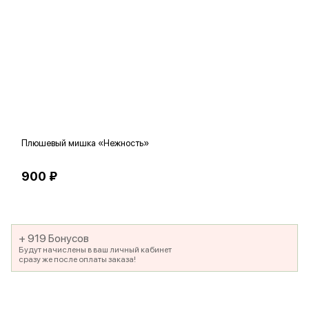
Плюшевый мишка «Нежность»
В
900 ₽
5
+ 919 Бонусов
Будут начислены в ваш личный кабинет
сразу же после оплаты заказа!