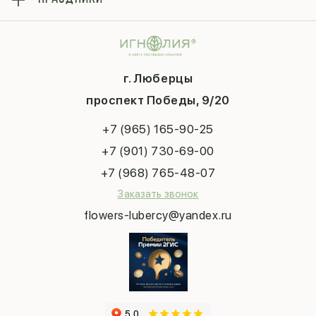
Букеты
Гарантии
Композиции
Контакты
14 февраля
Подарки
Доставка
День матери
Шарики
Вопросы и ответы
1 сентября
Хиты продаж
Система скидок
г. Люберцы
День учителя
Букет невесты
Конфиденциальность
Новый год
проспект Победы, 9/20
Сухоцветы
Публичная оферта
Пасха
Повод
Наша публикация
+7 (965) 165-90-25
Последний звонок
Выпускной
+7 (901) 730-69-00
Татьянин день
+7 (968) 765-48-07
Заказать звонок
flowers-lubercy@yandex.ru