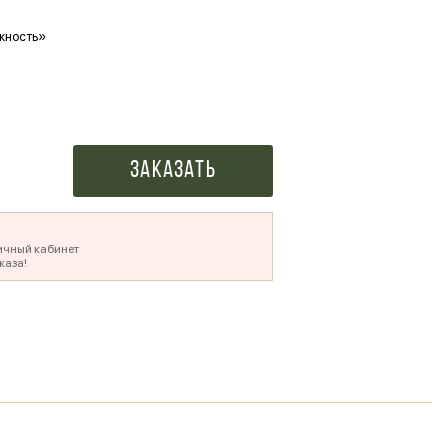
жность»
Ваше фото в букете
500 ₽
Заказать
ичный кабинет
каза!