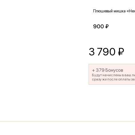
Плюшевый мишка «Не
900 ₽
3 790
₽
+ 379 Бонусов
Будут начислены в ваш л
сразу же после оплаты за