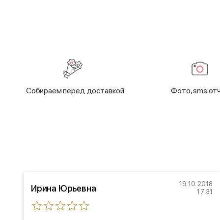
Cобираем перед доставкой
Фото, sms от
18
19.10.2018
Ирина Юрьевна
29
17:31