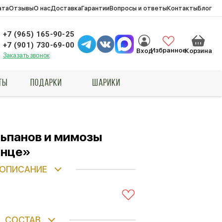
ата
Отзывы
О нас
Доставка
Гарантии
Вопросы и ответы
Контакты
Блог
+7 (965) 165-90-25
+7 (901) 730-69-00
Избранное
Вход
Корзина
Заказать звонок
ТЫ
ПОДАРКИ
ШАРИКИ
льпанов и мимозы
лнце»
ОПИСАНИЕ
СОСТАВ