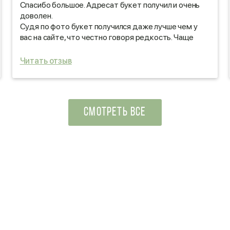
Спасибо большое. Адресат букет получил и очень
доволен.
Судя по фото букет получился даже лучше чем у
вас на сайте, что честно говоря редкость. Чаще
бывает наоборот, так что респект!
Желаю удачи и процветания!
Читать отзыв
СМОТРЕТЬ ВСЕ