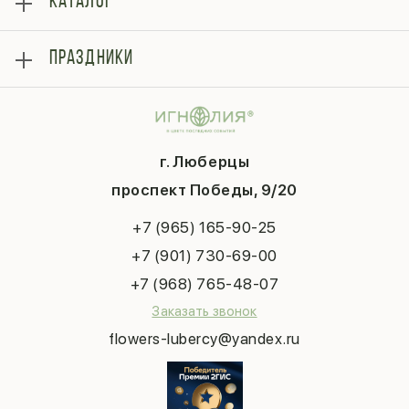
КАТАЛОГ
Оплата
Отзывы
Розы
Блог
ПРАЗДНИКИ
Букеты
Гарантии
Композиции
Контакты
14 февраля
Подарки
Доставка
День матери
Шарики
Вопросы и ответы
1 сентября
Хиты продаж
Система скидок
г. Люберцы
День учителя
Букет невесты
Конфиденциальность
Новый год
проспект Победы, 9/20
Сухоцветы
Публичная оферта
Пасха
Повод
Наша публикация
+7 (965) 165-90-25
Последний звонок
Выпускной
+7 (901) 730-69-00
Татьянин день
+7 (968) 765-48-07
Заказать звонок
flowers-lubercy@yandex.ru