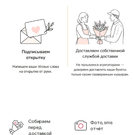
Cобираем
Фото, sms
перед
отчёт
доставкой