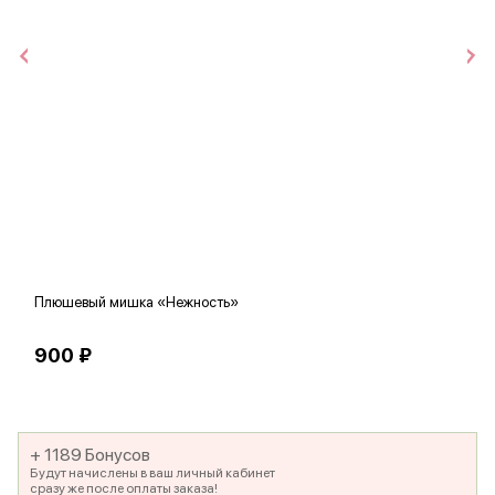
Плюшевый мишка «Нежность»
В
900 ₽
5
+ 1189 Бонусов
Будут начислены в ваш личный кабинет
сразу же после оплаты заказа!