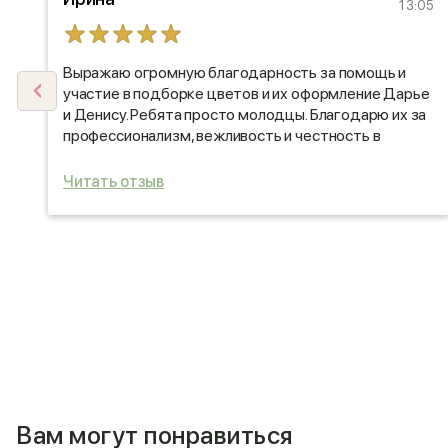
50
13:05
Выражаю огромную благодарность за помощь и
участие в подборке цветов и их оформление Дарье
и Денису. Ребята просто молодцы. Благодарю их за
профессионализм, вежливость и честность в
работе. Буду рада обратиться в Вашу компанию
еще. Спасибо.
Читать отзыв
Вам могут понравиться