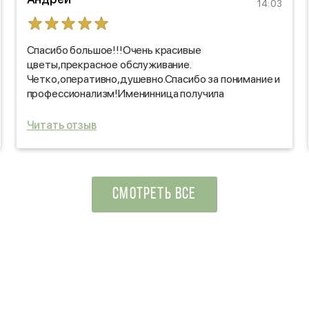
14:03
Спасибо большое!!!Очень красивые
цветы,прекрасное обслуживание.
Четко,оперативно,душевно.Спасибо за понимание и
профессионализм!Именинница получила
колоссальное удовольствие и радость.Море
позитивных эмоций!!!
Читать отзыв
СМОТРЕТЬ ВСЕ