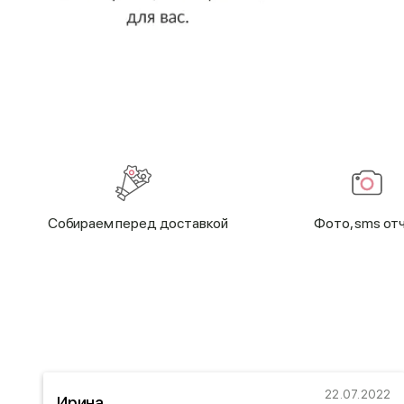
Cобираем перед доставкой
Фото, sms от
20
22.07.2022
Ирина