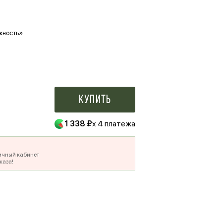
жность»
Ваше фото в букете
500 ₽
Купить
1 338 ₽
x 4 платежа
ичный кабинет
каза!