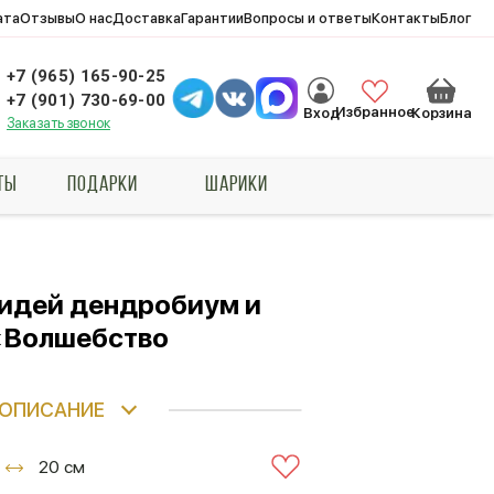
ата
Отзывы
О нас
Доставка
Гарантии
Вопросы и ответы
Контакты
Блог
+7 (965) 165-90-25
+7 (901) 730-69-00
Избранное
Вход
Корзина
Заказать звонок
ТЫ
ПОДАРКИ
ШАРИКИ
хидей дендробиум и
«Волшебство
ОПИСАНИЕ
20 см