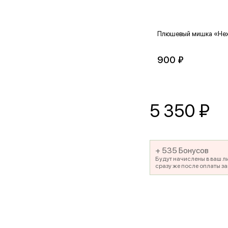
Плюшевый мишка «Не
900 ₽
5 350
₽
+ 535 Бонусов
Будут начислены в ваш л
сразу же после оплаты за