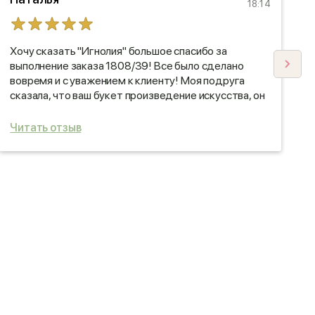
18:14
Хочу сказать "Игнолия" большое спасибо за
т
выполнение заказа 1808/39! Все было сделано
б
вовремя и с уважением к клиенту! Моя подруга
д
сказала, что ваш букет произведение искусства, он
п
ей очень понравился!
Читать отзыв
Ч