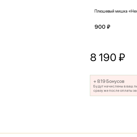
Плюшевый мишка «Не
900 ₽
8 190
₽
+ 819 Бонусов
Будут начислены в ваш л
сразу же после оплаты за