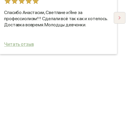
Спасибо Анастасии, Светлане и Яне за
П
профессиолизм!!! Сделали всё так как и хотелось.
В
Доставка вовремя. Молодцы девчонки.
С
А
Читать отзыв
Ч