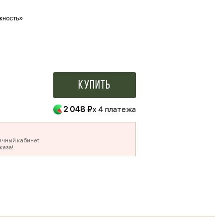
жность»
Ваше фото в букете
500 ₽
Купить
2 048 ₽
x 4 платежа
ичный кабинет
каза!