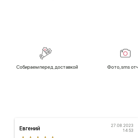
Cобираем перед доставкой
Фото, sms от
22
27.08.2023
Евгений
47
14:53