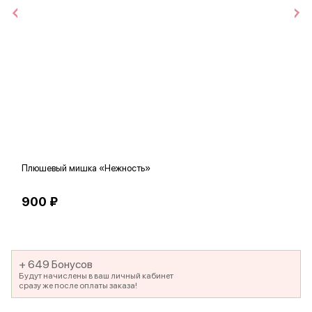
Плюшевый мишка «Нежность»
В
900 ₽
5
+ 649 Бонусов
Будут начислены в ваш личный кабинет
сразу же после оплаты заказа!