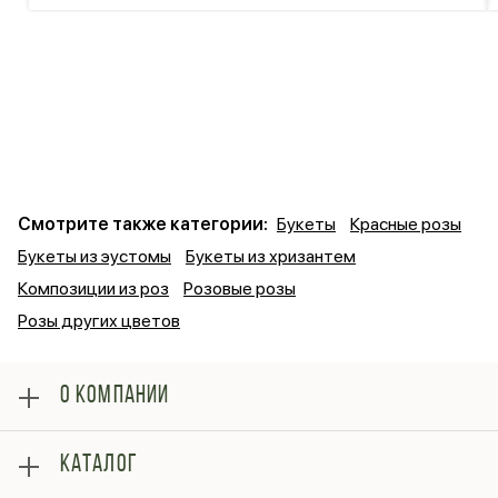
Смотрите также категории:
Букеты
Красные розы
Букеты из эустомы
Букеты из хризантем
Композиции из роз
Розовые розы
Розы других цветов
О КОМПАНИИ
О нас
КАТАЛОГ
Оплата
Отзывы