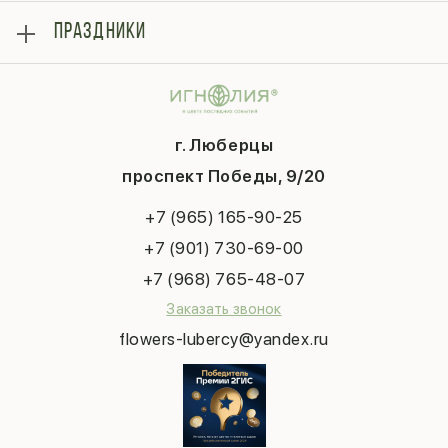
Розы
Блог
ПРАЗДНИКИ
Букеты
Гарантии
Композиции
Контакты
14 февраля
Подарки
Доставка
День матери
Шарики
Вопросы и ответы
1 сентября
Хиты продаж
Система скидок
г. Люберцы
День учителя
Букет невесты
Конфиденциальность
Новый год
проспект Победы, 9/20
Сухоцветы
Публичная оферта
Пасха
Повод
Наша публикация
+7 (965) 165-90-25
Последний звонок
Выпускной
+7 (901) 730-69-00
Татьянин день
+7 (968) 765-48-07
Заказать звонок
flowers-lubercy@yandex.ru