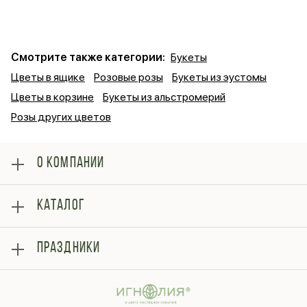
Смотрите также категории:
Букеты
Цветы в ящике
Розовые розы
Букеты из эустомы
Цветы в корзине
Букеты из альстромерий
Розы других цветов
О КОМПАНИИ
О нас
КАТАЛОГ
Оплата
Отзывы
Розы
Блог
ПРАЗДНИКИ
Букеты
Гарантии
Композиции
Контакты
14 февраля
Подарки
Доставка
День матери
Шарики
Вопросы и ответы