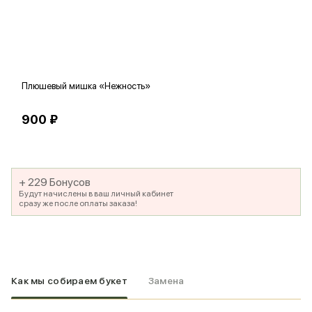
Плюшевый мишка «Нежность»
В
900 ₽
5
+ 229 Бонусов
Будут начислены в ваш личный кабинет
сразу же после оплаты заказа!
Как мы собираем букет
Замена