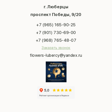
1 сентября
Хиты продаж
Система скидок
г. Люберцы
День учителя
Букет невесты
Конфиденциальность
Новый год
проспект Победы, 9/20
Сухоцветы
Публичная оферта
Пасха
Повод
Наша публикация
+7 (965) 165-90-25
Последний звонок
Выпускной
+7 (901) 730-69-00
Татьянин день
+7 (968) 765-48-07
Заказать звонок
flowers-lubercy@yandex.ru