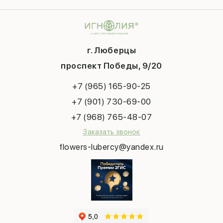
Гарантии
Композиции
Контакты
14 февраля
Подарки
Доставка
День матери
Шарики
Вопросы и ответы
1 сентября
Хиты продаж
Система скидок
г. Люберцы
День учителя
Букет невесты
Конфиденциальность
Новый год
проспект Победы, 9/20
Сухоцветы
Публичная оферта
Пасха
Повод
Наша публикация
+7 (965) 165-90-25
Последний звонок
Выпускной
+7 (901) 730-69-00
Татьянин день
+7 (968) 765-48-07
Заказать звонок
flowers-lubercy@yandex.ru