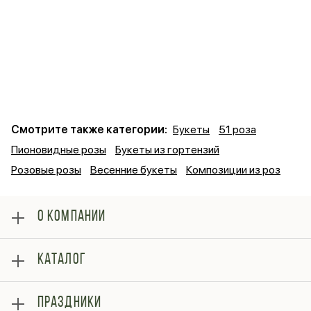
Смотрите также категории:
Букеты
51 роза
Пионовидные розы
Букеты из гортензий
Розовые розы
Весенние букеты
Композиции из роз
О КОМПАНИИ
О нас
КАТАЛОГ
Оплата
Отзывы
Розы
Блог
ПРАЗДНИКИ
Букеты