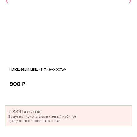
Плюшевый мишка «Нежность»
В
900 ₽
5
+ 339 Бонусов
Будут начислены в ваш личный кабинет
сразу же после оплаты заказа!