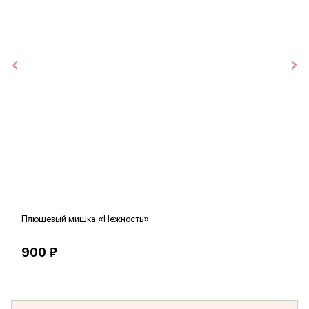
Плюшевый мишка «Нежность»
В
900 ₽
5