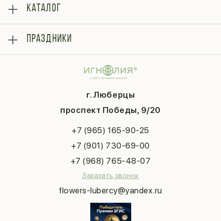
КАТАЛОГ
Оплата
Отзывы
Розы
Блог
ПРАЗДНИКИ
Букеты
Гарантии
Композиции
Контакты
14 февраля
Подарки
Доставка
День матери
Шарики
Вопросы и ответы
1 сентября
Хиты продаж
Система скидок
г. Люберцы
День учителя
Букет невесты
Конфиденциальность
Новый год
проспект Победы, 9/20
Сухоцветы
Публичная оферта
Пасха
Повод
Наша публикация
+7 (965) 165-90-25
Последний звонок
Выпускной
+7 (901) 730-69-00
Татьянин день
+7 (968) 765-48-07
Заказать звонок
flowers-lubercy@yandex.ru