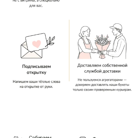
Cобираем