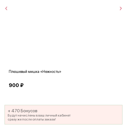
Плюшевый мишка «Нежность»
В
900 ₽
5
+ 470 Бонусов
Будут начислены в ваш личный кабинет
сразу же после оплаты заказа!