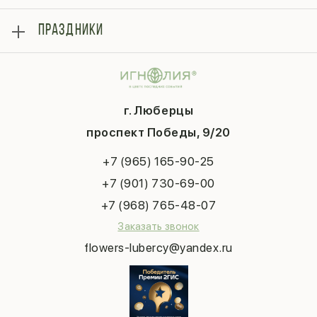
Отзывы
Розы
Блог
ПРАЗДНИКИ
Букеты
Гарантии
Композиции
Контакты
14 февраля
Подарки
Доставка
День матери
Шарики
Вопросы и ответы
1 сентября
Хиты продаж
Система скидок
г. Люберцы
День учителя
Букет невесты
Конфиденциальность
Новый год
проспект Победы, 9/20
Сухоцветы
Публичная оферта
Пасха
Повод
Наша публикация
+7 (965) 165-90-25
Последний звонок
Выпускной
+7 (901) 730-69-00
Татьянин день
+7 (968) 765-48-07
Заказать звонок
flowers-lubercy@yandex.ru