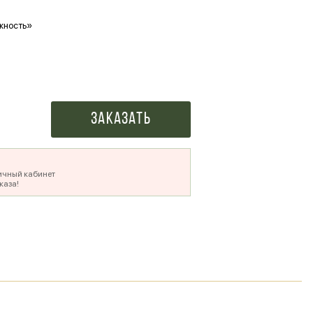
жность»
Ваше фото в букете
500 ₽
Заказать
ичный кабинет
каза!