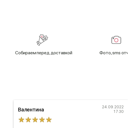
Cобираем перед доставкой
Фото, sms от
18
24.09.2022
Валентина
21
17:30