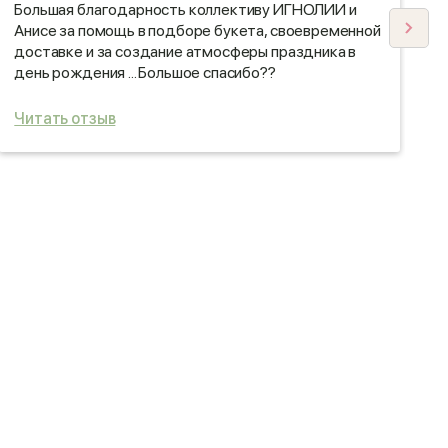
Большая благодарность коллективу ИГНОЛИИ и
Х
Анисе за помощь в подборе букета, своевременной
б
доставке и за создание атмосферы праздника в
о
день рождения ... Большое спасибо??
Читать отзыв
Ч