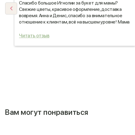
Спасибо большое Игнолии за букет для мамы?
Свежие цветы, красивое оформление, доставка
у
вовремя. Анна и Денис, спасибо за внимательное
е
отношение к клиентам, всё на высшем уровне! Мама
очень довольна! Теперь буду заказывать только у
вас. ???
Читать отзыв
Вам могут понравиться