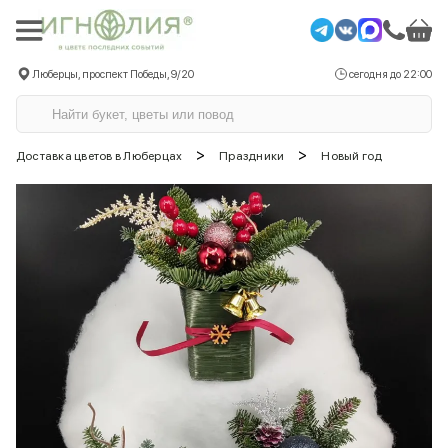
Люберцы, проспект Победы, 9/20
сегодня до 22:00
>
>
Доставка цветов в Люберцах
Праздники
Новый год