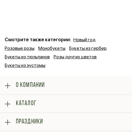
Смотрите также категории:
Новый год
Розовые розы
Монобукеты
Букеты из гербер
Букеты из тюльпанов
Розы других цветов
Букеты из эустомы
О КОМПАНИИ
О нас
КАТАЛОГ
Оплата
Отзывы
Розы
Блог
ПРАЗДНИКИ
Букеты
Гарантии
Композиции