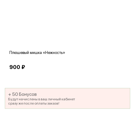
Плюшевый мишка «Нежность»
В
900 ₽
5
+ 50 Бонусов
Будут начислены в ваш личный кабинет
сразу же после оплаты заказа!