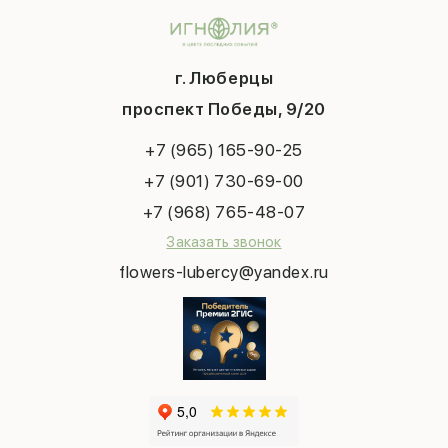
Контакты
14 февраля
Подарки
Доставка
День матери
Шарики
Вопросы и ответы
1 сентября
Хиты продаж
Система скидок
г. Люберцы
День учителя
Букет невесты
Конфиденциальность
Новый год
проспект Победы, 9/20
Сухоцветы
Публичная оферта
Пасха
Повод
Наша публикация
+7 (965) 165-90-25
Последний звонок
Выпускной
+7 (901) 730-69-00
Татьянин день
+7 (968) 765-48-07
Заказать звонок
flowers-lubercy@yandex.ru