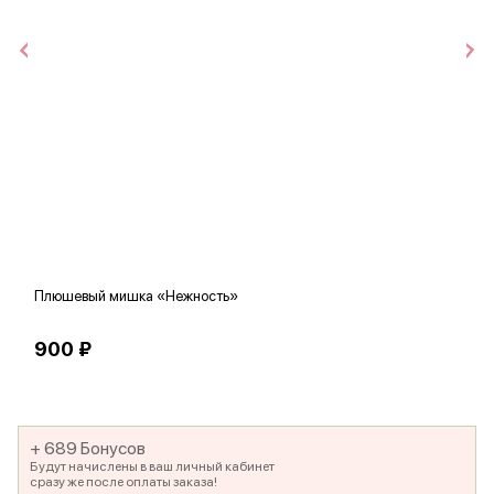
Плюшевый мишка «Нежность»
В
900 ₽
5
+ 689 Бонусов
Будут начислены в ваш личный кабинет
сразу же после оплаты заказа!