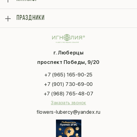
Оплата
Отзывы
Розы
Блог
ПРАЗДНИКИ
Букеты
Гарантии
Композиции
Контакты
14 февраля
Подарки
Доставка
День матери
Шарики
Вопросы и ответы
1 сентября
Хиты продаж
Система скидок
г. Люберцы
День учителя
Букет невесты
Конфиденциальность
Новый год
проспект Победы, 9/20
Сухоцветы
Публичная оферта
Пасха
Повод
Наша публикация
+7 (965) 165-90-25
Последний звонок
Выпускной
+7 (901) 730-69-00
Татьянин день
+7 (968) 765-48-07
Заказать звонок
flowers-lubercy@yandex.ru